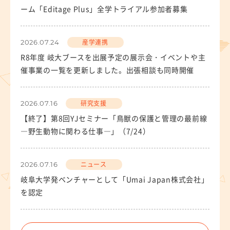
知的財産（特許など）に関することを知りたい方
ーム「Editage Plus」全学トライアル参加者募集
研究段階から出願まで
産学連携
2026.07.24
知的財産マネジメントQ＆A
R8年度 岐大ブースを出展予定の展示会・イベントや主
催事業の一覧を更新しました。出張相談も同時開催
お問い合わせ・アクセス
アクセス
研究支援
2026.07.16
お問い合わせ先
【終了】第8回YJセミナー「鳥獣の保護と管理の最前線
―野生動物に関わる仕事―」（7/24）
よくある質問
関連リンク
ニュース
2026.07.16
岐阜大学発ベンチャーとして「Umai Japan株式会社」
を認定
様式ダウンロード
アクセス