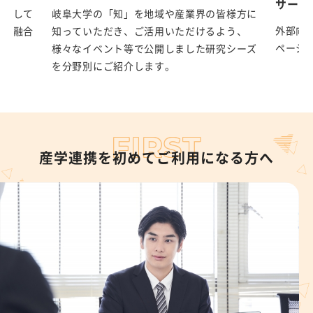
サービ
活かして
岐阜大学の「知」を地域や産業界の皆様方に
外部向
産学融合
知っていただき、ご活用いただけるよう、
ページ
lex
様々なイベント等で公開しました研究シーズ
を分野別にご紹介します。
FIRST
産学連携を初めてご利用になる方へ