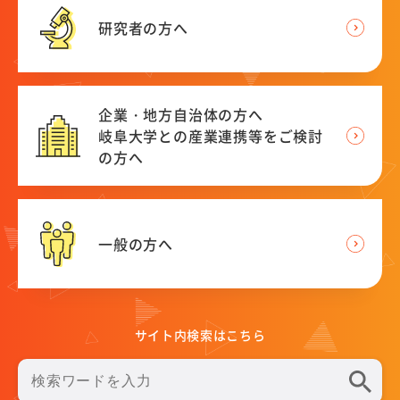
e-Rad登録
研究者の方へ
競争的研究費における制度改善
外部資金獲得手当
企業・地方自治体の方へ
競争的研究費の直接経費からの研究代表者（PI）の人件
岐阜大学との産業連携等をご検討
費支出に係る活用実績報告書
の方へ
研究支援メニュー
コンプライアンスについて
一般の方へ
特別研究員PD等の育成方針
動物性集合胚生命倫理審査委員会
産学官連携
サイト内検索はこちら
岐阜大学の産学連携活動を知りたい方