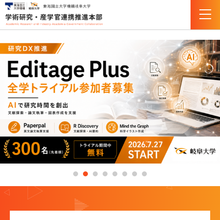
組織・体制
企画・研究支援部門（URA）について
産学官連携推進部門について
研究推進
科研費
JST創発的研究支援事業
研究助成金＆競争的研究費