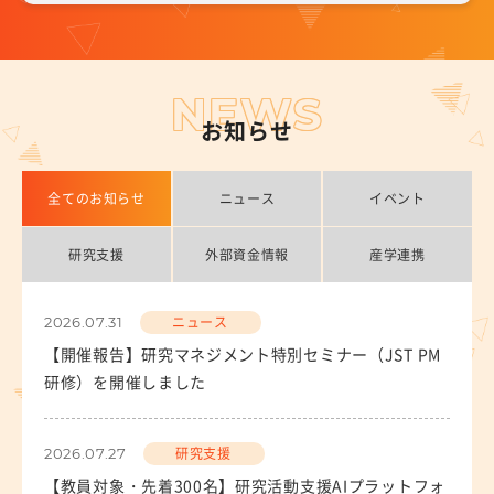
具体的に岐阜大学との産学連携をご検討の方
東海国立大学機構Tokai Open Innovation Complex岐
阜サイト
NEWS
岐阜大学発ベンチャー
お知らせ
機器共同利用サービス
全てのお知らせ
ニュース
イベント
デジタルマッチング
研究支援
外部資金情報
産学連携
起業ナビ
岐阜大学協力会
ニュース
2026.07.31
【開催報告】研究マネジメント特別セミナー（JST PM
東海国立大学機構スタートアップ統括室
研修）を開催しました
知的財産マネジメント
研究支援
2026.07.27
概要
【教員対象・先着300名】研究活動支援AIプラットフォ