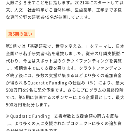
大限に引き出すことを目指します。2021年にスタートして以
知的財産（特許など）に関することを知りたい方
来、人文・社会科学から自然科学、医歯薬学、工学まで多様
研究段階から出願まで
な専門分野の研究者45名が参画しています。
知的財産マネジメントQ＆A
第5期の狙い
お問い合わせ・アクセス
第5期では「基礎研究で、世界を変える。」をテーマに、日本
全国から若手研究者9名を選抜しました。従来の月額支援型に
アクセス
代わり、今回はスポット型のクラウドファンディングを実施
お問い合わせ先
し、短期集中で広く支援を募ります。クラウドファンディン
グ終了後には、多数の支援が集まるほどより多くの追加資金
よくある質問
が得られるQuadratic Funding の仕組み（※）により、最大
500万円を9名に配分予定です。さらにプログラムの最終段階
関連リンク
では、第5期に参画するスポンサーによる企業賞として、最大
500万円を配分します。
様式ダウンロード
※Quadratic Funding：支援者数と支援金額の両方を反映
し、より多くの人に支援されたプロジェクトに多くの追加資
アクセス
金が分配される仕組みです。