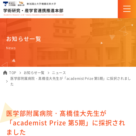
お知らせ一覧
組織・体制
News
企画・研究支援部門（URA）について
TOP
お知らせ一覧
ニュース
産学官連携推進部門について
医学部附属病院・髙橋佳大先生が「academist Prize 第5期」に採択されまし
た
研究推進
科研費
医学部附属病院・髙橋佳大先生が
JST創発的研究支援事業
「academist Prize 第5期」に採択され
研究助成金＆競争的研究費
ました