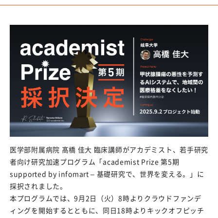
e-Rad登録
競争的研究費における制度改善
外部資金獲得手当
競争的研究費の直接経費からの研究代表者（PI）の人件
費支出に係る活用実績報告書
研究支援メニュー
コンプライアンスについて
特別研究員PD等の育成方針
医学部附属病院 髙橋 佳大 臨床講師がアカデミスト、若手研究
動物性集合胚生命倫理審査委員会
者向け研究加速プログラム
「academist Prize 第5期
supported by infomart – 基礎研究で、世界を変える。」に
産学官連携
採択されました。
本プログラムでは、9月2日（火）8時よりクラウドファンデ
岐阜大学の産学連携活動を知りたい方
ィングを開始するとともに、同日18時よりキックオフピッチ