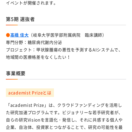
イベントが開催されます。
具体的に岐阜大学との産学連携をご検討の方
東海国立大学機構Tokai Open Innovation Complex岐
第5期 選抜者
阜サイト
岐阜大学発ベンチャー
●
髙橋 佳大
（岐阜大学医学部附属病院 臨床講師）
専門分野：糖尿病代謝内分泌
機器共同利用サービス
プロジェクト：甲状腺腫瘍の悪性を予測するAIシステムで、
地域間の医療格差をなくしたい！
デジタルマッチング
起業ナビ
事業概要
岐阜大学協力会
academist Prizeとは
東海国立大学機構スタートアップ統括室
「academist Prize」は、クラウドファンディングを活用し
知的財産マネジメント
た研究加速プログラムです。ビジョナリーな若手研究者が、
自らの研究Visionを言語化・発信し、それに共感する個人や
概要
企業、自治体、投資家とつながることで、研究の可能性を最