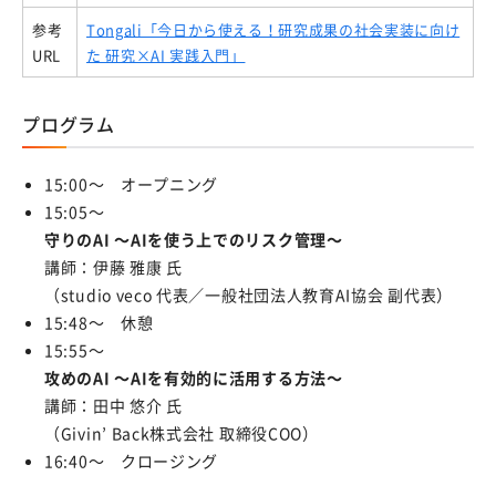
知的財産（特許など）に関することを知りたい方
参考
Tongali「今日から使える！研究成果の社会実装に向け
URL
た 研究×AI 実践入門」
研究段階から出願まで
知的財産マネジメントQ＆A
プログラム
お問い合わせ・アクセス
15:00～ オープニング
アクセス
15:05～
守りのAI ～AIを使う上でのリスク管理～
お問い合わせ先
講師：伊藤 雅康 氏
（studio veco 代表／一般社団法人教育AI協会 副代表）
よくある質問
15:48～ 休憩
関連リンク
15:55～
攻めのAI ～AIを有効的に活用する方法～
講師：田中 悠介 氏
様式ダウンロード
（Givin’ Back株式会社 取締役COO）
16:40～ クロージング
アクセス