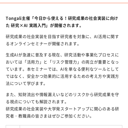
e-Rad登録
競争的研究費における制度改善
Tongali主催「今日から使える！研究成果の社会実装に向け
た 研究×AI 実践入門」が開催されます。
外部資金獲得手当
研究成果の社会実装を目指す研究者を対象に、AI活用に関す
競争的研究費の直接経費からの研究代表者（PI）の人件
るオンラインセミナーが開催されます。
費支出に係る活用実績報告書
生成AIが急速に普及する現在、研究活動や事業化プロセスに
研究支援メニュー
おいては「活用力」と「リスク管理力」の両立が重要となっ
ています。本セミナーでは、AIを単なる便利なツールとして
コンプライアンスについて
ではなく、安全かつ効果的に活用するための考え方や実践方
特別研究員PD等の育成方針
法について学びます。
動物性集合胚生命倫理審査委員会
また、知財流出や情報漏えいなどのリスクから研究成果を守
る視点についても解説されます。
産学官連携
研究成果の社会実装や大学発スタートアップに関心のある研
究者・教職員の皆さまはぜひご参加ください。
岐阜大学の産学連携活動を知りたい方