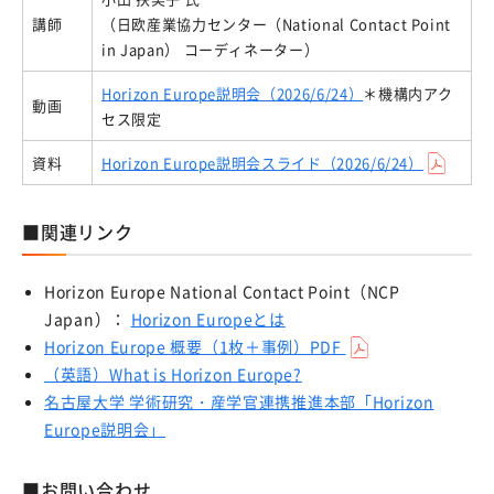
具体的に岐阜大学との産学連携をご検討の方
講師
（日欧産業協力センター（National Contact Point
in Japan） コーディネーター）
東海国立大学機構Tokai Open Innovation Complex岐
阜サイト
Horizon Europe説明会（2026/6/24）
＊機構内アク
動画
セス限定
岐阜大学発ベンチャー
資料
Horizon Europe説明会スライド（2026/6/24）
機器共同利用サービス
デジタルマッチング
■関連リンク
起業ナビ
Horizon Europe National Contact Point（NCP
岐阜大学協力会
Japan）：
Horizon Europeとは
Horizon Europe 概要（1枚＋事例）PDF
東海国立大学機構スタートアップ統括室
（英語）What is Horizon Europe?
名古屋大学 学術研究・産学官連携推進本部「Horizon
知的財産マネジメント
Europe説明会」
概要
■お問い合わせ