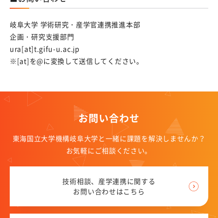
知的財産（特許など）に関することを知りたい方
岐阜大学 学術研究・産学官連携推進本部
研究段階から出願まで
企画・研究支援部門
知的財産マネジメントQ＆A
ura[at]t.gifu-u.ac.jp
※[at]を@に変換して送信してください。
お問い合わせ・アクセス
アクセス
お問い合わせ先
お問い合わせ
よくある質問
東海国立大学機構岐阜大学と一緒に課題を解決しませんか？
お気軽にご相談ください。
関連リンク
技術相談、産学連携に関する
様式ダウンロード
お問い合わせはこちら
アクセス