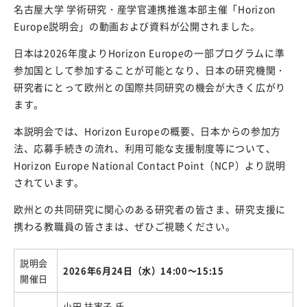
名古屋大学 学術研究・産学官連携推進本部主催「Horizon
e-Rad登録
Europe説明会」の動画および資料が公開されました。
競争的研究費における制度改善
日本は2026年度よりHorizon Europeの一部プログラムに準
外部資金獲得手当
参加国として参加することが可能となり、日本の研究機関・
研究者にとって欧州との国際共同研究の機会が大きく広がり
競争的研究費の直接経費からの研究代表者（PI）の人件
ます。
費支出に係る活用実績報告書
本説明会では、Horizon Europeの概要、日本からの参加方
研究支援メニュー
法、応募手続きの流れ、利用可能な支援制度等について、
Horizon Europe National Contact Point（NCP）より説明
コンプライアンスについて
されています。
特別研究員PD等の育成方針
欧州との共同研究に関心のある研究者の皆さま、研究支援に
動物性集合胚生命倫理審査委員会
携わる教職員の皆さまは、ぜひご視聴ください。
産学官連携
説明会
2026年6月24日（水）14:00～15:15
開催日
岐阜大学の産学連携活動を知りたい方
小田 扶実子 氏