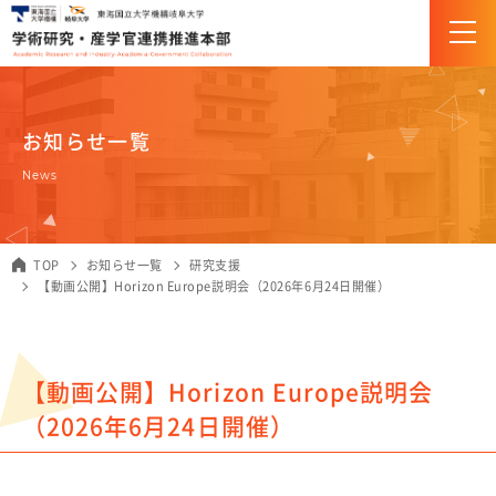
お知らせ一覧
組織・体制
News
企画・研究支援部門（URA）について
TOP
お知らせ一覧
研究支援
産学官連携推進部門について
【動画公開】Horizon Europe説明会（2026年6月24日開催）
研究推進
科研費
【動画公開】Horizon Europe説明会
JST創発的研究支援事業
（2026年6月24日開催）
研究助成金＆競争的研究費