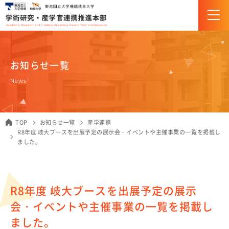
お知らせ一覧
組織・体制
News
企画・研究支援部門（URA）について
TOP
お知らせ一覧
産学連携
産学官連携推進部門について
R8年度 岐大ブースを出展予定の展示会・イベントや主催事業の一覧を掲載し
ました。
研究推進
科研費
R8年度 岐大ブースを出展予定の展示
JST創発的研究支援事業
会・イベントや主催事業の一覧を掲載し
研究助成金＆競争的研究費
ました。