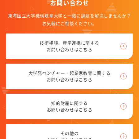
お問い合わせ
知的財産（特許など）に関することを知りたい方
東海国立大学機構岐阜大学と一緒に課題を解決しませんか？
研究段階から出願まで
お気軽にご相談ください。
知的財産マネジメントQ＆A
技術相談、産学連携に関する
お問い合わせ・アクセス
お問い合わせはこちら
アクセス
お問い合わせ先
大学発ベンチャー・起業家教育に関する
お問い合わせはこちら
よくある質問
関連リンク
知的財産に関する
お問い合わせはこちら
様式ダウンロード
アクセス
その他の