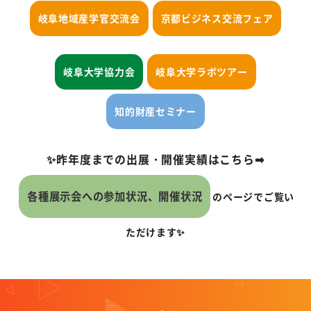
具体的に岐阜大学との産学連携をご検討の方
岐阜地域産学官交流会
京都ビジネス交流フェア
東海国立大学機構Tokai Open Innovation Complex岐
阜サイト
岐阜大学協力会
岐阜大学ラボツアー
岐阜大学発ベンチャー
機器共同利用サービス
知的財産セミナー
デジタルマッチング
✨
昨年度までの出展・開催実績はこちら➡
起業ナビ
岐阜大学協力会
各種展示会への参加状況、開催状況
のページでご覧い
東海国立大学機構スタートアップ統括室
ただけます✨
知的財産マネジメント
概要