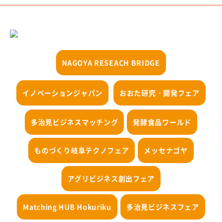
e-Rad登録
競争的研究費における制度改善
外部資金獲得手当
NAGOYA RESEACH BRIDGE
競争的研究費の直接経費からの研究代表者（PI）の人件
費支出に係る活用実績報告書
イノベーションジャパン
おおた研究・開発フェア
研究支援メニュー
コンプライアンスについて
多治見ビジネスマッチング
発酵食品ワールド
特別研究員PD等の育成方針
ものづくり岐阜テクノフェア
メッセナゴヤ
動物性集合胚生命倫理審査委員会
アグリビジネス創出フェア
産学官連携
Matching HUB Hokuriku
多治見ビジネスフェア
岐阜大学の産学連携活動を知りたい方