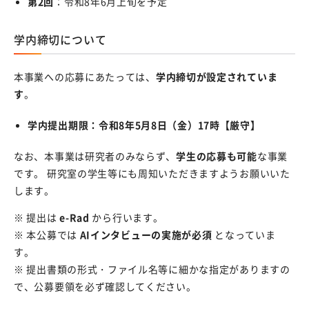
第2回
：令和8年6月上旬を予定
具体的に岐阜大学との産学連携をご検討の方
東海国立大学機構Tokai Open Innovation Complex岐
学内締切について
阜サイト
本事業への応募にあたっては、
学内締切が設定されていま
岐阜大学発ベンチャー
す
。
機器共同利用サービス
学内提出期限：令和8年5月8日（金）17時【厳守】
デジタルマッチング
なお、本事業は研究者のみならず、
学生の応募も可能
な事業
起業ナビ
です。 研究室の学生等にも周知いただきますようお願いいた
します。
岐阜大学協力会
※ 提出は
e-Rad
から行います。
東海国立大学機構スタートアップ統括室
※ 本公募では
AIインタビューの実施が必須
となっていま
す。
知的財産マネジメント
※ 提出書類の形式・ファイル名等に細かな指定がありますの
概要
で、公募要領を必ず確認してください。