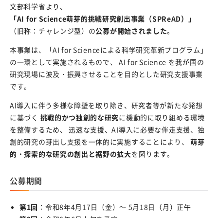
文部科学省より、
e-Rad登録
「AI for Science萌芽的挑戦研究創出事業（SPReAD）」
競争的研究費における制度改善
（旧称：チャレンジ型）の
公募が開始されました
。
外部資金獲得手当
本事業は、「AI for Scienceによる科学研究革新プログラム」
の一環として実施されるもので、 AI for Science を我が国の
競争的研究費の直接経費からの研究代表者（PI）の人件
研究現場に波及・振興させることを目的とした研究支援事業
費支出に係る活用実績報告書
です。
研究支援メニュー
AI導入に伴う多様な障壁を取り除き、研究者等が新たな発想
に基づく
挑戦的かつ独創的な研究
に機動的に取り組める環境
コンプライアンスについて
を整備するため、 迅速な支援、AI導入に必要な伴走支援、独
特別研究員PD等の育成方針
創的研究の芽出し支援を一体的に実施することにより、
萌芽
的・探索的な研究の創出と裾野の拡大
を図ります。
動物性集合胚生命倫理審査委員会
公募期間
産学官連携
岐阜大学の産学連携活動を知りたい方
第1回
：令和8年4月17日（金）～ 5月18日（月）正午