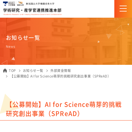
お知らせ一覧
組織・体制
News
企画・研究支援部門（URA）について
TOP
お知らせ一覧
外部資金情報
産学官連携推進部門について
【公募開始】AI for Science萌芽的挑戦研究創出事業（SPReAD）
研究推進
科研費
【公募開始】AI for Science萌芽的挑戦
JST創発的研究支援事業
研究創出事業（SPReAD）
研究助成金＆競争的研究費