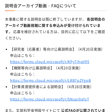
知的財産（特許など）に関することを知りたい方
説明会アーカイブ動画・FAQについて
研究段階から出願まで
本事業に関する説明会は既に終了していますが、
各説明会の
知的財産マネジメントQ＆A
アーカイブ動画視聴に関する申込みが受け付けられていま
す
。 応募を検討されている方は、目的に応じて以下をご確認
お問い合わせ・アクセス
ください。
アクセス
【研究者（応募者）等向け公募説明会】（4月20日実施）
申込はこちら：
お問い合わせ先
https://forms.cloud.microsoft/r/KPy7ihqV95
よくある質問
【機関等向け公募説明会】（4月20日実施）
申込はこちら：
関連リンク
https://forms.cloud.microsoft/r/LRB7pZFgpB
【計算資源提供者による説明会】（4月28日実施）
申込はこちら：
様式ダウンロード
https://forms.cloud.microsoft/r/SNupi0aYzT
アクセス
また、文部科学省特設サイトにて
公式FAQが公開されていま