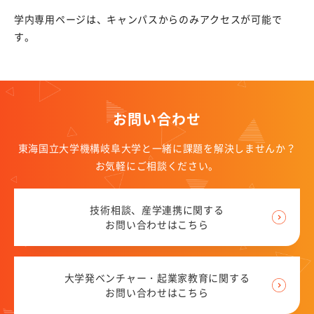
e-Rad登録
学内専用ページは、キャンパスからのみアクセスが可能で
す。
競争的研究費における制度改善
外部資金獲得手当
競争的研究費の直接経費からの研究代表者（PI）の人件
費支出に係る活用実績報告書
お問い合わせ
研究支援メニュー
東海国立大学機構岐阜大学と一緒に課題を解決しませんか？
お気軽にご相談ください。
コンプライアンスについて
特別研究員PD等の育成方針
技術相談、産学連携に関する
お問い合わせはこちら
動物性集合胚生命倫理審査委員会
産学官連携
大学発ベンチャー・起業家教育に関する
お問い合わせはこちら
岐阜大学の産学連携活動を知りたい方