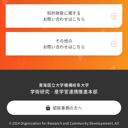
具体的に岐阜大学との産学連携をご検討の方
知的財産に関する
東海国立大学機構Tokai Open Innovation Complex岐
お問い合わせはこちら
阜サイト
岐阜大学発ベンチャー
その他の
機器共同利用サービス
お問い合わせはこちら
デジタルマッチング
起業ナビ
岐阜大学協力会
東海国立大学機構岐阜大学
学術研究・産学官連携推進本部
東海国立大学機構スタートアップ統括室
知的財産マネジメント
部局事務の方へ
概要
© 2014 Organization for Research and Community Developement. All