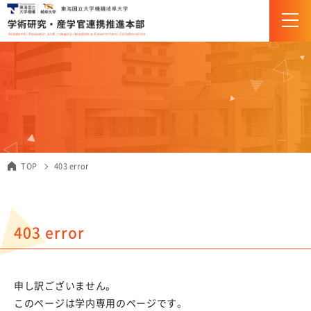
組織・体制
企画・研究支援部門（URA）について
TOP
403 error
産学官連携推進部門について
研究推進
403 error
科研費
JST創発的研究支援事業
申し訳ございません。
研究助成金＆競争的研究費
このページは学内専用のページです。